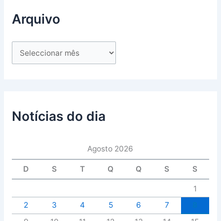
Arquivo
Notícias do dia
Agosto 2026
D
S
T
Q
Q
S
S
1
2
3
4
5
6
7
8