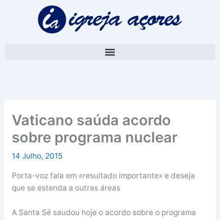
Skip
A
to
r
content
q
u
i
v
o
Vaticano saúda acordo
sobre programa nuclear
14 Julho, 2015
Porta-voz fala em «resultado importante» e deseja
que se estenda a outras áreas
A Santa Sé saudou hoje o acordo sobre o programa