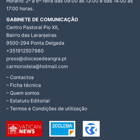
Horário: 2ª a 6ª feira das 09:00 às 13:00 e das 14:00 às
17:00 horas.
GABINETE DE COMUNICAÇÃO
Centro Pastoral Pio XII,
Bairro das Laranjeiras
9500-294 Ponta Delgada
+351912507980
press@diocesedeangra.pt
carmorodeia@hotmail.com
– Contactos
– Ficha técnica
– Quem somos
– Estatuto Editorial
– Termos e Condições de utilização