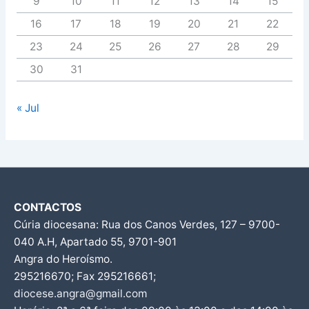
9
10
11
12
13
14
15
16
17
18
19
20
21
22
23
24
25
26
27
28
29
30
31
« Jul
CONTACTOS
Cúria diocesana: Rua dos Canos Verdes, 127 – 9700-
040 A.H, Apartado 55, 9701-901
Angra do Heroísmo.
295216670; Fax 295216661;
diocese.angra@gmail.com