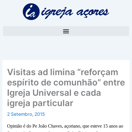
Skip
A
to
r
content
q
u
i
v
o
Visitas ad limina “reforçam
espírito de comunhão” entre
Igreja Universal e cada
igreja particular
2 Setembro, 2015
Opinião é do Pe João Chaves, açoriano, que esteve 15 anos ao