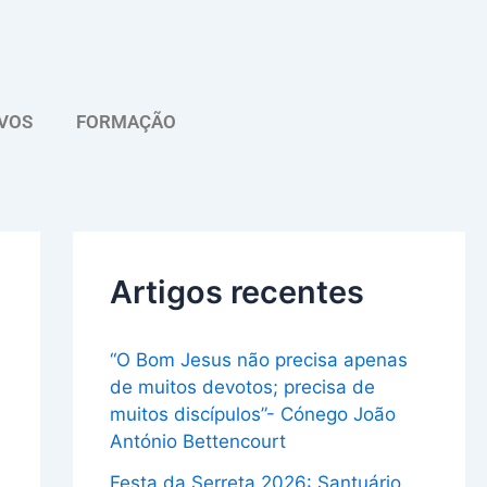
A
r
q
VOS
FORMAÇÃO
u
i
v
o
Artigos recentes
“O Bom Jesus não precisa apenas
de muitos devotos; precisa de
muitos discípulos”- Cónego João
António Bettencourt
Festa da Serreta 2026: Santuário