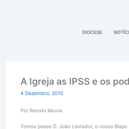
Skip
to
content
DIOCESE
NOTÍC
A Igreja as IPSS e os po
4 Dezembro, 2015
Por Renato Moura
Tomou posse D. João Lavrador, o nosso Bispo c