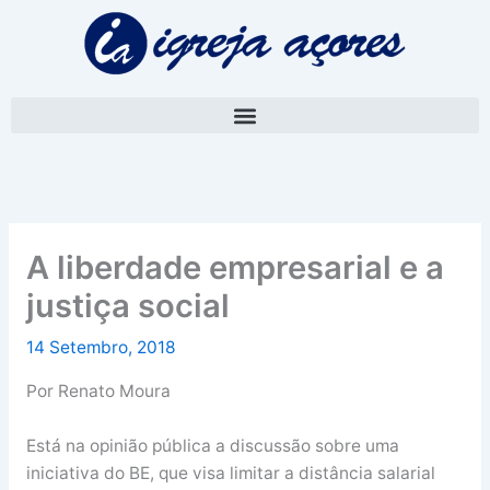
Skip
A
to
r
content
q
u
i
v
o
A liberdade empresarial e a
justiça social
14 Setembro, 2018
Por Renato Moura
Está na opinião pública a discussão sobre uma
iniciativa do BE, que visa limitar a distância salarial