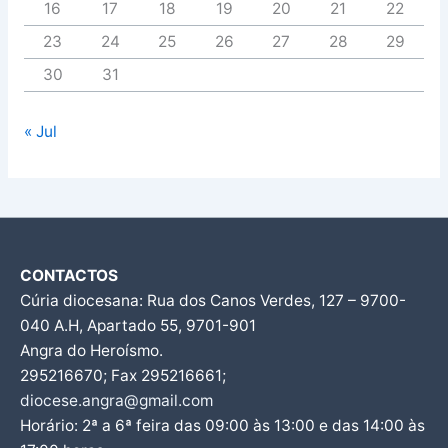
16
17
18
19
20
21
22
23
24
25
26
27
28
29
30
31
« Jul
CONTACTOS
Cúria diocesana: Rua dos Canos Verdes, 127 – 9700-
040 A.H, Apartado 55, 9701-901
Angra do Heroísmo.
295216670; Fax 295216661;
diocese.angra@gmail.com
Horário: 2ª a 6ª feira das 09:00 às 13:00 e das 14:00 às