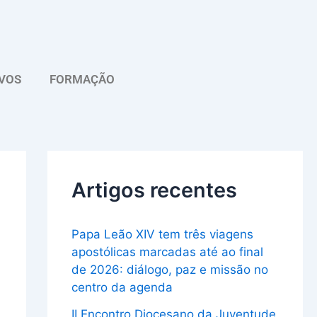
A
r
q
VOS
FORMAÇÃO
u
i
v
o
Artigos recentes
Papa Leão XIV tem três viagens
apostólicas marcadas até ao final
de 2026: diálogo, paz e missão no
centro da agenda
II Encontro Diocesano da Juventude