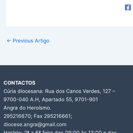
←
Previous Artigo
CONTACTOS
Cúria diocesana: Rua dos Canos Verdes, 127 –
9700-040 A.H, Apartado 55, 9701-901
Angra do Heroísmo.
295216670; Fax 295216661;
diocese.angra@gmail.com
Horário: 2ª a 6ª feira das 09:00 às 13:00 e das