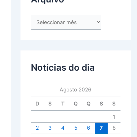
Notícias do dia
Agosto 2026
D
S
T
Q
Q
S
S
1
2
3
4
5
6
7
8