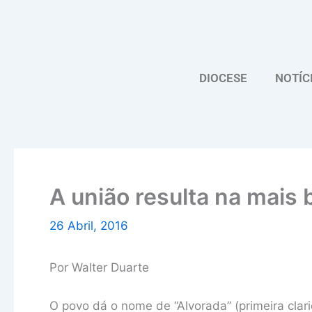
Skip
to
content
DIOCESE
NOTÍC
A união resulta na mais b
26 Abril, 2016
Por Walter Duarte
O povo dá o nome de “Alvorada” (primeira clar