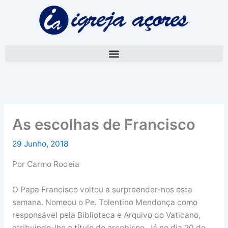
Skip
A
to
r
content
q
u
i
v
o
As escolhas de Francisco
29 Junho, 2018
Por Carmo Rodeia
O Papa Francisco voltou a surpreender-nos esta
semana. Nomeou o Pe. Tolentino Mendonça como
responsável pela Biblioteca e Arquivo do Vaticano,
atribuindo-lhe o título de arcebispo. Já no dia 20 de