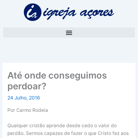
Skip
A
to
r
content
q
u
i
v
o
Até onde conseguimos
perdoar?
24 Julho, 2016
Por Carmo Rodeia
Qualquer cristão aprende desde cedo o valor do
perdão. Sermos capazes de fazer o que Cristo fez aos