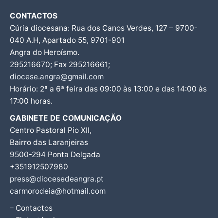
CONTACTOS
Cúria diocesana: Rua dos Canos Verdes, 127 – 9700-
040 A.H, Apartado 55, 9701-901
Angra do Heroísmo.
295216670; Fax 295216661;
diocese.angra@gmail.com
Horário: 2ª a 6ª feira das 09:00 às 13:00 e das 14:00 às
17:00 horas.
GABINETE DE COMUNICAÇÃO
Centro Pastoral Pio XII,
Bairro das Laranjeiras
9500-294 Ponta Delgada
+351912507980
press@diocesedeangra.pt
carmorodeia@hotmail.com
– Contactos