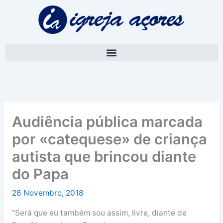
Skip
A
to
r
content
q
u
i
v
o
Audiência pública marcada
por «catequese» de criança
autista que brincou diante
do Papa
28 Novembro, 2018
“Será que eu também sou assim, livre, diante de