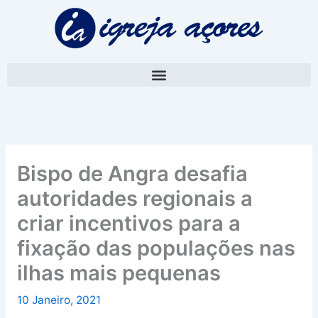
Skip
A
to
r
content
q
u
i
v
o
Bispo de Angra desafia
autoridades regionais a
criar incentivos para a
fixação das populações nas
ilhas mais pequenas
10 Janeiro, 2021