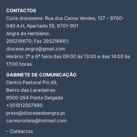
CONTACTOS
Cúria diocesana: Rua dos Canos Verdes, 127 – 9700-
040 A.H, Apartado 55, 9701-901
Angra do Heroísmo.
295216670; Fax 295216661;
diocese.angra@gmail.com
Horário: 2ª a 6ª feira das 09:00 às 13:00 e das 14:00 às
17:00 horas.
GABINETE DE COMUNICAÇÃO
Centro Pastoral Pio XII,
Bairro das Laranjeiras
9500-294 Ponta Delgada
+351912507980
press@diocesedeangra.pt
carmorodeia@hotmail.com
– Contactos