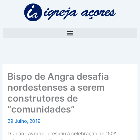
Skip
A
to
r
content
q
u
i
v
o
Bispo de Angra desafia
nordestenses a serem
construtores de
“comunidades”
29 Julho, 2019
D. João Lavrador presidiu à celebração do 150º