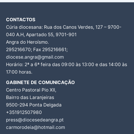
CONTACTOS
Cúria diocesana: Rua dos Canos Verdes, 127 – 9700-
040 A.H, Apartado 55, 9701-901
Angra do Heroísmo.
295216670; Fax 295216661;
diocese.angra@gmail.com
Horário: 2ª a 6ª feira das 09:00 às 13:00 e das 14:00 às
17:00 horas.
GABINETE DE COMUNICAÇÃO
Centro Pastoral Pio XII,
Bairro das Laranjeiras
9500-294 Ponta Delgada
+351912507980
press@diocesedeangra.pt
carmorodeia@hotmail.com