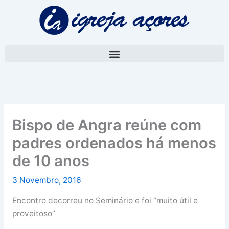
Skip
A
to
r
content
q
u
i
v
o
Bispo de Angra reúne com
padres ordenados há menos
de 10 anos
3 Novembro, 2016
Encontro decorreu no Seminário e foi “muito útil e
proveitoso”