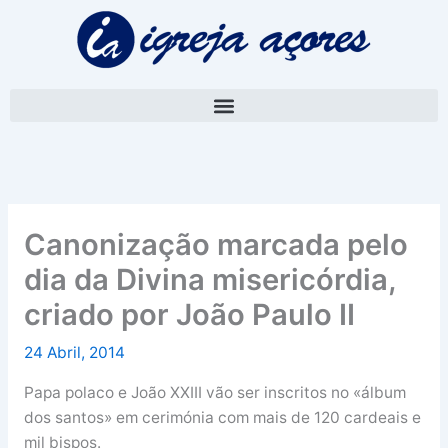
Skip
A
to
r
content
q
u
i
v
o
Canonização marcada pelo
dia da Divina misericórdia,
criado por João Paulo II
24 Abril, 2014
Papa polaco e João XXIII vão ser inscritos no «álbum
dos santos» em cerimónia com mais de 120 cardeais e
mil bispos.