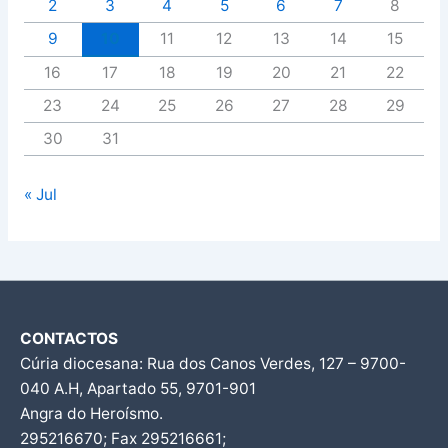
2
3
4
5
6
7
8
9
10
11
12
13
14
15
16
17
18
19
20
21
22
23
24
25
26
27
28
29
30
31
« Jul
CONTACTOS
Cúria diocesana: Rua dos Canos Verdes, 127 – 9700-
040 A.H, Apartado 55, 9701-901
Angra do Heroísmo.
295216670; Fax 295216661;