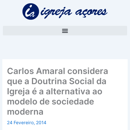
Skip
A
to
r
content
q
u
i
v
o
Carlos Amaral considera
que a Doutrina Social da
Igreja é a alternativa ao
modelo de sociedade
moderna
24 Fevereiro, 2014