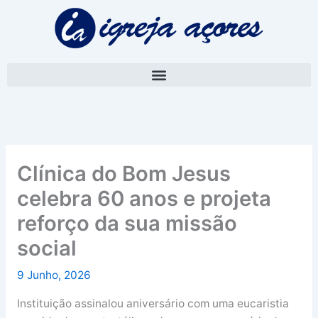
Skip
A
to
r
content
q
u
i
v
o
Clínica do Bom Jesus
celebra 60 anos e projeta
reforço da sua missão
social
9 Junho, 2026
Instituição assinalou aniversário com uma eucaristia