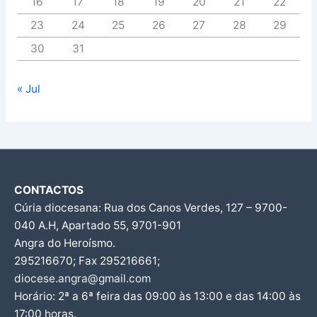
16
17
18
19
20
21
22
23
24
25
26
27
28
29
30
31
« Jul
CONTACTOS
Cúria diocesana: Rua dos Canos Verdes, 127 – 9700-
040 A.H, Apartado 55, 9701-901
Angra do Heroísmo.
295216670; Fax 295216661;
diocese.angra@gmail.com
Horário: 2ª a 6ª feira das 09:00 às 13:00 e das 14:00 às
17:00 horas.