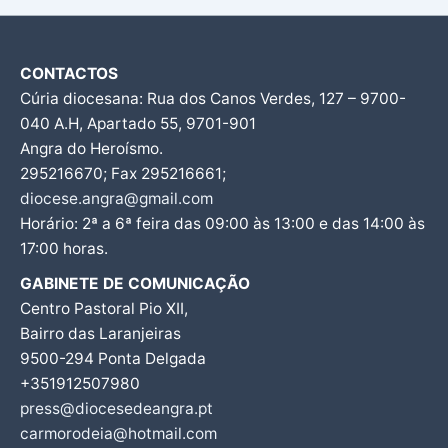
CONTACTOS
Cúria diocesana: Rua dos Canos Verdes, 127 – 9700-
040 A.H, Apartado 55, 9701-901
Angra do Heroísmo.
295216670; Fax 295216661;
diocese.angra@gmail.com
Horário: 2ª a 6ª feira das 09:00 às 13:00 e das 14:00 às
17:00 horas.
GABINETE DE COMUNICAÇÃO
Centro Pastoral Pio XII,
Bairro das Laranjeiras
9500-294 Ponta Delgada
+351912507980
press@diocesedeangra.pt
carmorodeia@hotmail.com