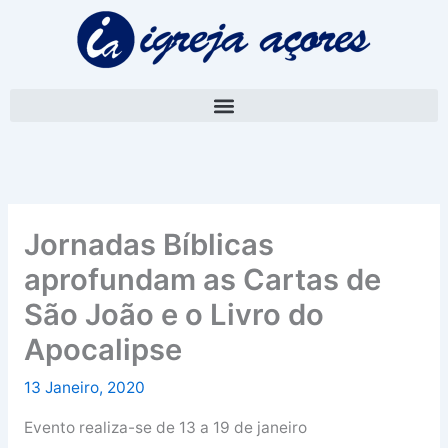
Skip
A
to
r
content
q
u
i
v
o
Jornadas Bíblicas
aprofundam as Cartas de
São João e o Livro do
Apocalipse
13 Janeiro, 2020
Evento realiza-se de 13 a 19 de janeiro