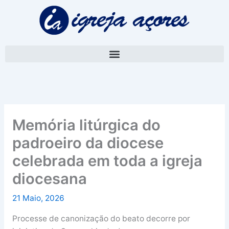
Skip
A
to
r
content
q
u
i
v
o
Memória litúrgica do
padroeiro da diocese
celebrada em toda a igreja
diocesana
21 Maio, 2026
Processe de canonização do beato decorre por