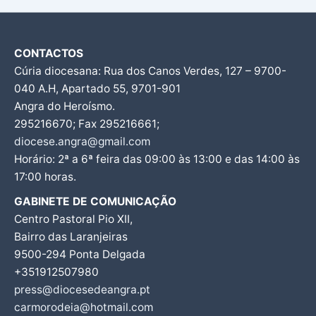
CONTACTOS
Cúria diocesana: Rua dos Canos Verdes, 127 – 9700-
040 A.H, Apartado 55, 9701-901
Angra do Heroísmo.
295216670; Fax 295216661;
diocese.angra@gmail.com
Horário: 2ª a 6ª feira das 09:00 às 13:00 e das 14:00 às
17:00 horas.
GABINETE DE COMUNICAÇÃO
Centro Pastoral Pio XII,
Bairro das Laranjeiras
9500-294 Ponta Delgada
+351912507980
press@diocesedeangra.pt
carmorodeia@hotmail.com