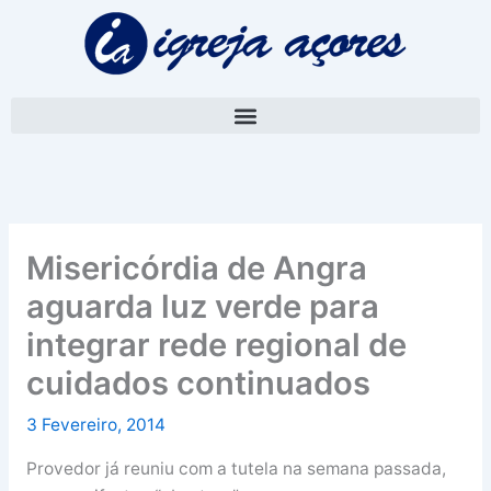
Skip
A
to
r
content
q
u
i
v
o
Misericórdia de Angra
aguarda luz verde para
integrar rede regional de
cuidados continuados
3 Fevereiro, 2014
Provedor já reuniu com a tutela na semana passada,