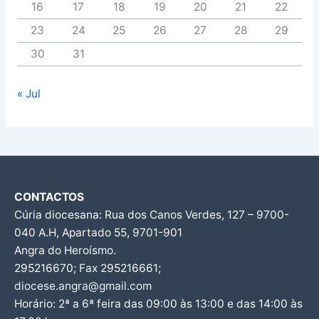
16
17
18
19
20
21
22
23
24
25
26
27
28
29
30
31
« Jul
CONTACTOS
Cúria diocesana: Rua dos Canos Verdes, 127 – 9700-
040 A.H, Apartado 55, 9701-901
Angra do Heroísmo.
295216670; Fax 295216661;
diocese.angra@gmail.com
Horário: 2ª a 6ª feira das 09:00 às 13:00 e das 14:00 às