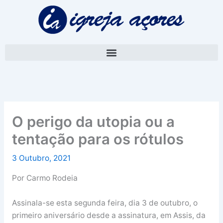
Skip
A
to
r
content
q
u
i
v
o
O perigo da utopia ou a
tentação para os rótulos
3 Outubro, 2021
Por Carmo Rodeia
Assinala-se esta segunda feira, dia 3 de outubro, o
primeiro aniversário desde a assinatura, em Assis, da