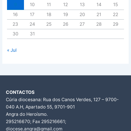
9
10
11
12
13
14
15
16
17
18
19
20
21
22
23
24
25
26
27
28
29
30
31
« Jul
CONTACTOS
Cúria diocesana: Rua dos Canos Verdes, 127 – 9700-
040 A.H, Apartado 55, 9701-901
Angra do Heroísmo.
295216670; Fax 295216661;
diocese.angra@gmail.com