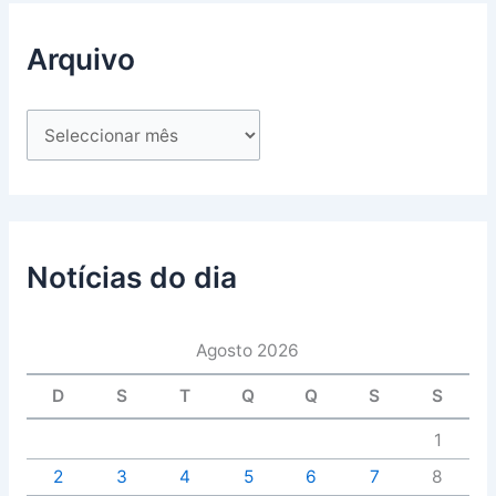
Arquivo
Notícias do dia
Agosto 2026
D
S
T
Q
Q
S
S
1
2
3
4
5
6
7
8