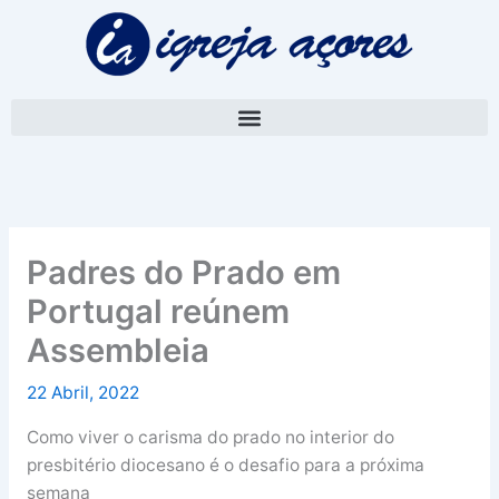
Skip
A
to
r
content
q
u
i
v
o
Padres do Prado em
Portugal reúnem
Assembleia
22 Abril, 2022
Como viver o carisma do prado no interior do
presbitério diocesano é o desafio para a próxima
semana