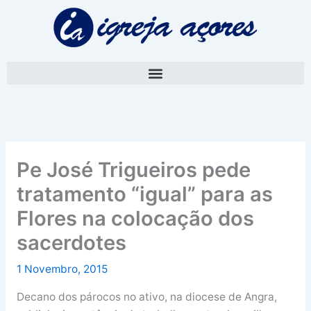
Skip
A
to
r
content
q
u
i
v
o
Pe José Trigueiros pede
tratamento “igual” para as
Flores na colocação dos
sacerdotes
1 Novembro, 2015
Decano dos párocos no ativo, na diocese de Angra,