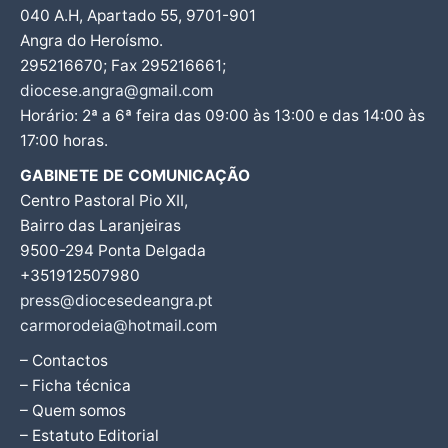
040 A.H, Apartado 55, 9701-901
Angra do Heroísmo.
295216670; Fax 295216661;
diocese.angra@gmail.com
Horário: 2ª a 6ª feira das 09:00 às 13:00 e das 14:00 às
17:00 horas.
GABINETE DE COMUNICAÇÃO
Centro Pastoral Pio XII,
Bairro das Laranjeiras
9500-294 Ponta Delgada
+351912507980
press@diocesedeangra.pt
carmorodeia@hotmail.com
– Contactos
– Ficha técnica
– Quem somos
– Estatuto Editorial