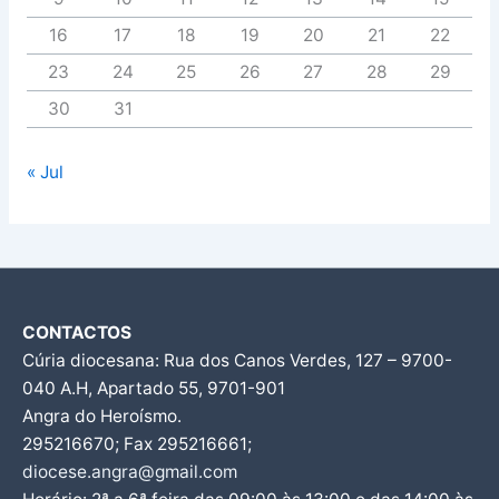
16
17
18
19
20
21
22
23
24
25
26
27
28
29
30
31
« Jul
CONTACTOS
Cúria diocesana: Rua dos Canos Verdes, 127 – 9700-
040 A.H, Apartado 55, 9701-901
Angra do Heroísmo.
295216670; Fax 295216661;
diocese.angra@gmail.com