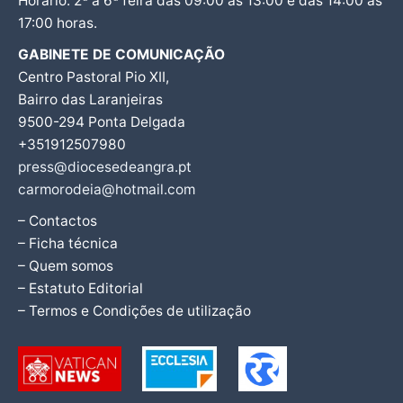
Horário: 2ª a 6ª feira das 09:00 às 13:00 e das 14:00 às
17:00 horas.
GABINETE DE COMUNICAÇÃO
Centro Pastoral Pio XII,
Bairro das Laranjeiras
9500-294 Ponta Delgada
+351912507980
press@diocesedeangra.pt
carmorodeia@hotmail.com
– Contactos
– Ficha técnica
– Quem somos
– Estatuto Editorial
– Termos e Condições de utilização