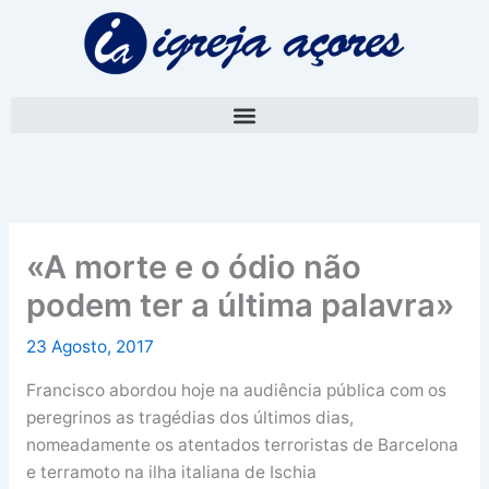
Skip
A
to
r
content
q
u
i
v
o
«A morte e o ódio não
podem ter a última palavra»
23 Agosto, 2017
Francisco abordou hoje na audiência pública com os
peregrinos as tragédias dos últimos dias,
nomeadamente os atentados terroristas de Barcelona
e terramoto na ilha italiana de Ischia