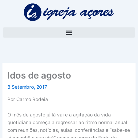
Skip
A
to
r
content
q
u
i
v
o
Idos de agosto
8 Setembro, 2017
Por Carmo Rodeia
O mês de agosto já lá vai e a agitação da vida
quotidiana começa a regressar ao ritmo normal anual
com reuniões, notícias, aulas, conferências e “sabe-se
lá amanhã o que virá” como no verso do Fado de