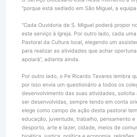
“porque está sediado em São Miguel, a equipa-
“Cada Ouvidoria de S. Miguel poderá propor n
este serviço à Igreja. Por outro lado, cada um
Pastoral da Cultura local, elegendo um assis
para realizar as atividades que achar oportun
apoiará”, adianta ainda.
Por outro lado, o Pe Ricardo Tavares lembra qu
por isso envia um questionário a todos os co
desenvolvimento das suas atividades, solicit
ser desenvolvidas, sempre tendo em conta orie
elege como campo de ação desta pastoral temas
educação, juventude, trabalho, pensamento e pl
desporto, arte e lazer, cidade, meios de comuni
bioética, justiça, política e economia, religiões.