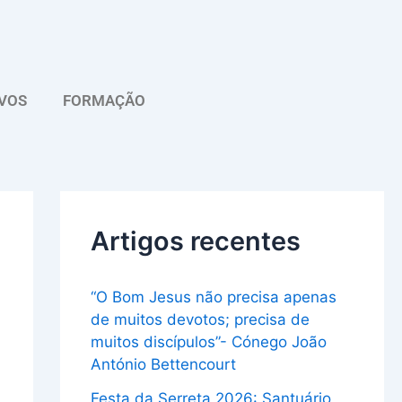
A
r
q
VOS
FORMAÇÃO
u
i
v
o
Artigos recentes
“O Bom Jesus não precisa apenas
de muitos devotos; precisa de
muitos discípulos”- Cónego João
António Bettencourt
Festa da Serreta 2026: Santuário