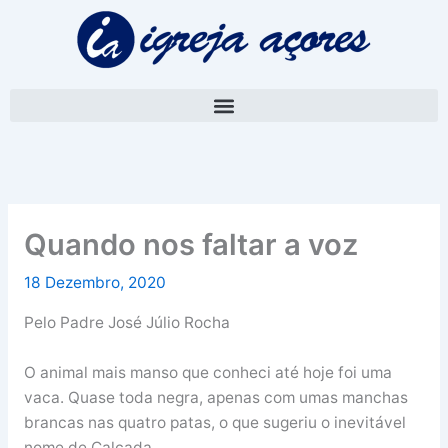
Skip
A
to
r
content
q
u
i
v
o
Quando nos faltar a voz
18 Dezembro, 2020
Pelo Padre José Júlio Rocha
O animal mais manso que conheci até hoje foi uma
vaca. Quase toda negra, apenas com umas manchas
brancas nas quatro patas, o que sugeriu o inevitável
nome de Calçada.