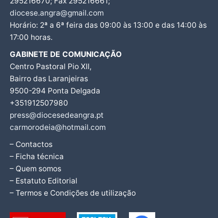
295216670; Fax 295216661;
diocese.angra@gmail.com
Horário: 2ª a 6ª feira das 09:00 às 13:00 e das 14:00 às
17:00 horas.
GABINETE DE COMUNICAÇÃO
Centro Pastoral Pio XII,
Bairro das Laranjeiras
9500-294 Ponta Delgada
+351912507980
press@diocesedeangra.pt
carmorodeia@hotmail.com
– Contactos
– Ficha técnica
– Quem somos
– Estatuto Editorial
– Termos e Condições de utilização