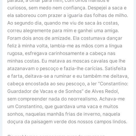
parada, a olhar para mim, com olhos mansos e
curiosos, sem medo nem confiança. Despejei a saca e
ela saboreou com prazer a iguaria das folhas de milho.
Ao segundo dia, quando me viu de saca às costas,
correu alegremente para mim e ganhei uma amiga.
Foram dois anos de amizade. Ela costumava dançar
feliz à minha volta, lambia-me as mãos com a língua
rugosa, esfregava carinhosamente a cabeça nas
minhas costas. Eu matava as moscas cavalas que lhe
atazanavam o pescoço e fazia-lhe carícias. Satisfeita
e farta, deitava-se a ruminar e eu também me deitava,
cabeça encostada ao seu pescoço, a ler “Constantino:
Guardador de Vacas e de Sonhos” de Alves Redol,
sem compreender nada do neorrealismo. Achava-me
um Constantino, que guardava uma vaca e muitos
sonhos, naquelas manhãs frias de inverno, naquela
doçura da paisagem verde dos nossos campos lindos.