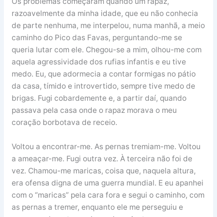
Os problemas começaram quando um rapaz,
razoavelmente da minha idade, que eu não conhecia
de parte nenhuma, me interpelou, numa manhã, a meio
caminho do Pico das Favas, perguntando-me se
queria lutar com ele. Chegou-se a mim, olhou-me com
aquela agressividade dos rufias infantis e eu tive
medo. Eu, que adormecia a contar formigas no pátio
da casa, tímido e introvertido, sempre tive medo de
brigas. Fugi cobardemente e, a partir daí, quando
passava pela casa onde o rapaz morava o meu
coração borbotava de receio.
Voltou a encontrar-me. As pernas tremiam-me. Voltou
a ameaçar-me. Fugi outra vez. À terceira não foi de
vez. Chamou-me maricas, coisa que, naquela altura,
era ofensa digna de uma guerra mundial. E eu apanhei
com o “maricas” pela cara fora e segui o caminho, com
as pernas a tremer, enquanto ele me perseguiu e