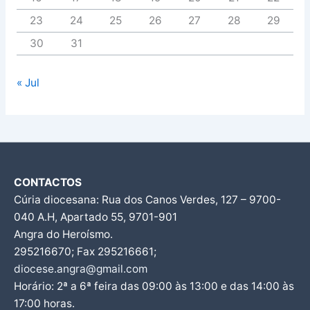
23
24
25
26
27
28
29
30
31
« Jul
CONTACTOS
Cúria diocesana: Rua dos Canos Verdes, 127 – 9700-
040 A.H, Apartado 55, 9701-901
Angra do Heroísmo.
295216670; Fax 295216661;
diocese.angra@gmail.com
Horário: 2ª a 6ª feira das 09:00 às 13:00 e das 14:00 às
17:00 horas.