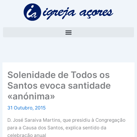
Skip
A
to
r
content
q
u
i
v
o
Solenidade de Todos os
Santos evoca santidade
«anónima»
31 Outubro, 2015
D. José Saraiva Martins, que presidiu à Congregação
para a Causa dos Santos, explica sentido da
celebração anual