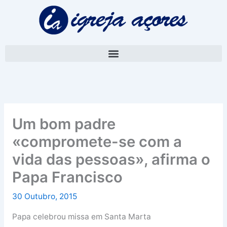
Skip
A
to
r
content
q
u
i
v
o
Um bom padre
«compromete-se com a
vida das pessoas», afirma o
Papa Francisco
30 Outubro, 2015
Papa celebrou missa em Santa Marta