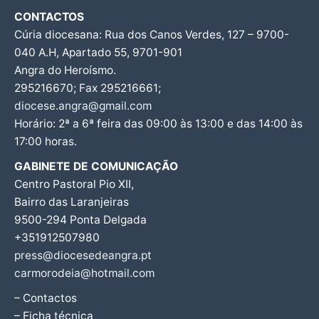
CONTACTOS
Cúria diocesana: Rua dos Canos Verdes, 127 – 9700-
040 A.H, Apartado 55, 9701-901
Angra do Heroísmo.
295216670; Fax 295216661;
diocese.angra@gmail.com
Horário: 2ª a 6ª feira das 09:00 às 13:00 e das 14:00 às
17:00 horas.
GABINETE DE COMUNICAÇÃO
Centro Pastoral Pio XII,
Bairro das Laranjeiras
9500-294 Ponta Delgada
+351912507980
press@diocesedeangra.pt
carmorodeia@hotmail.com
– Contactos
– Ficha técnica