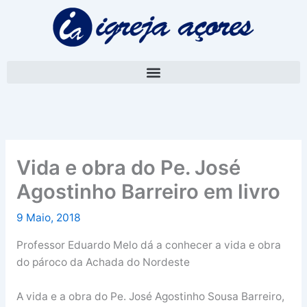
Skip
A
to
r
content
q
u
i
v
o
Vida e obra do Pe. José
Agostinho Barreiro em livro
9 Maio, 2018
Professor Eduardo Melo dá a conhecer a vida e obra
do pároco da Achada do Nordeste
A vida e a obra do Pe. José Agostinho Sousa Barreiro,