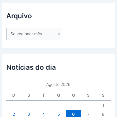
Arquivo
Notícias do dia
Agosto 2026
D
S
T
Q
Q
S
S
1
2
3
4
5
6
7
8