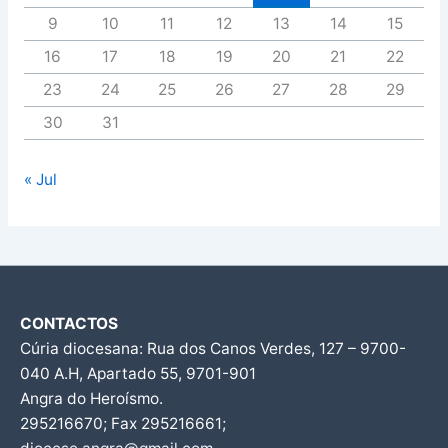
9
10
11
12
13
14
15
16
17
18
19
20
21
22
23
24
25
26
27
28
29
30
31
« Jul
CONTACTOS
Cúria diocesana: Rua dos Canos Verdes, 127 – 9700-
040 A.H, Apartado 55, 9701-901
Angra do Heroísmo.
295216670; Fax 295216661;