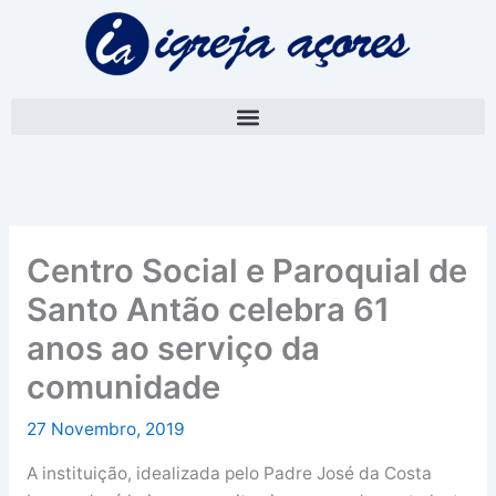
Skip
A
to
r
content
q
u
i
v
o
Centro Social e Paroquial de
Santo Antão celebra 61
anos ao serviço da
comunidade
27 Novembro, 2019
A instituição, idealizada pelo Padre José da Costa