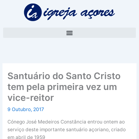
Skip
A
to
r
content
q
u
i
v
o
Santuário do Santo Cristo
tem pela primeira vez um
vice-reitor
9 Outubro, 2017
Cónego José Medeiros Constância entrou ontem ao
serviço deste importante santuário açoriano, criado
em abril de 1959